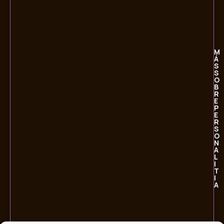
M
Á
S
S
O
B
R
E
P
E
R
S
O
N
A
L
I
T
I
A