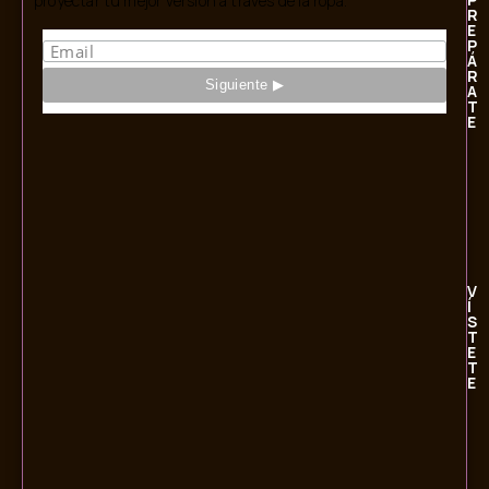
proyectar tu mejor versión a través de la ropa.
R
E
P
Á
R
A
T
E
V
Í
S
T
E
T
E