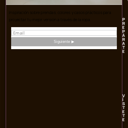
Inspiración sobre prendas, colores y casos prácticos para
P
proyectar tu mejor versión a través de la ropa.
R
E
P
Á
R
A
T
E
V
Í
S
T
E
T
E