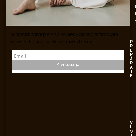
Inspiración sobre prendas, colores y casos prácticos para
P
proyectar tu mejor versión a través de la ropa.
R
E
P
Á
R
A
T
E
V
Í
S
T