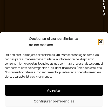
L
I
T
I
A
Gestionar el consentimiento
de las cookies
Para ofrecer las mejores experiencias, utilizamos tecnologías como las
cookies para almacenar y/o acceder a la información del dispositivo. El
consentimiento de estas tecnologías nos permitirá procesar datos como el
comportamiento de navegación o las identificaciones únicas en este sitio.
No consentir o retirar el consentimiento, puede afectar negativamente a
ciertas características y funciones.
Aceptar
© 2026 Personalitia. Todos los derechos reservados.
Configurar preferencias
AVISO LEGAL
POLÍTICA DE PRIVACIDAD
POLÍTICA DE COOKIES