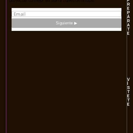
proyectar tu mejor versión a través de la ropa.
R
E
P
Á
R
A
T
E
V
Í
S
T
E
T
E