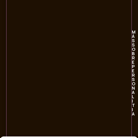
M
Á
S
S
O
B
R
E
P
E
R
S
O
N
A
L
I
T
I
A