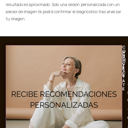
resultado es aproximado. Solo una sesión personalizada con un
asesor de imagen te podrá confirmar el diagnóstico tras analizar
tu imagen.
C
O
P
N
R
Ó
O
C
Y
E
É
T
C
E
T
A
T
E