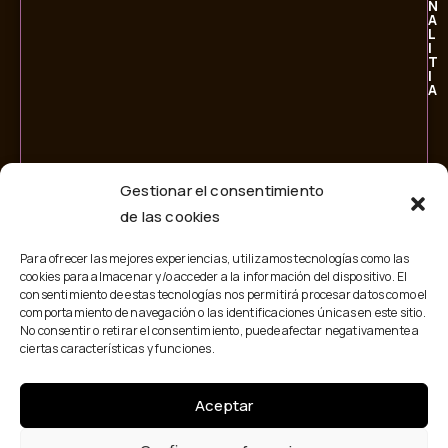
N
A
L
I
T
I
A
Gestionar el consentimiento
de las cookies
Para ofrecer las mejores experiencias, utilizamos tecnologías como las
cookies para almacenar y/o acceder a la información del dispositivo. El
consentimiento de estas tecnologías nos permitirá procesar datos como el
comportamiento de navegación o las identificaciones únicas en este sitio.
No consentir o retirar el consentimiento, puede afectar negativamente a
ciertas características y funciones.
Aceptar
© 2026 Personalitia. Todos los derechos reservados.