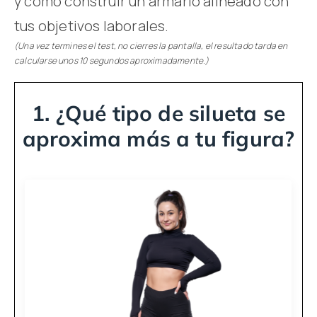
y cómo construir un armario alineado con
tus objetivos laborales.
(Una vez termines el test, no cierres la pantalla, e
l resultado tarda
en
calcularse unos 10
segundos aproximadamente.)
1. ¿Qué tipo de silueta se
aproxima más a tu figura?