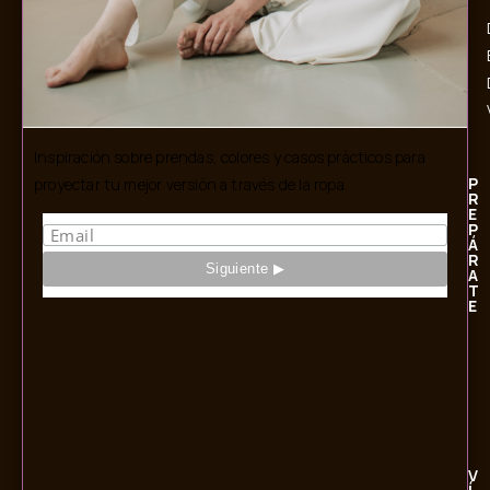
Inspiración sobre prendas, colores y casos prácticos para
P
proyectar tu mejor versión a través de la ropa.
R
E
P
Á
R
A
T
E
V