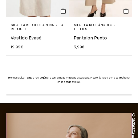
SILUETA RELOJ DE ARENA
LA
SILUETA RECTÁNGULO
REDOUTE
LEFTIES
Vestido Evasé
Pantalón Punto
19,99
€
3,99
€
Prendas actualizadas hoy, según disponibilidad y marcas asociadas. Precio, tallas y envío se gestionan
en la tienda oficial.
C
O
P
N
R
Ó
O
C
Y
E