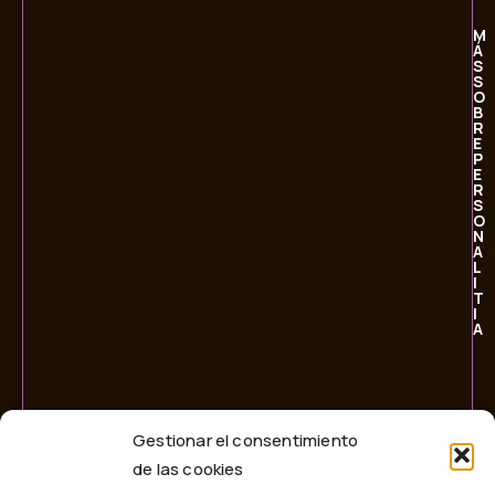
M
Á
S
S
O
B
R
E
P
E
R
S
O
N
A
L
I
T
I
A
Gestionar el consentimiento
de las cookies